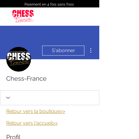
Paiement en 4 fois sans frais
Plus d'actions
S'abonner
Chess-France
Retour vers la boutique>>
Retour vers
l'accueil>>
Profil