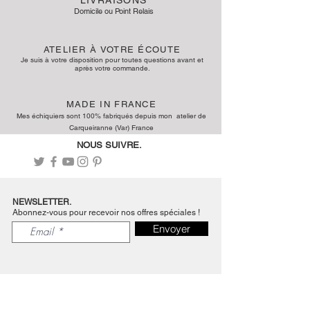
Domicile ou Point Relais
ATELIER À VOTRE ÉCOUTE
Je suis à votre disposition pour toute
s
questions avant et
après votre
commande.
MADE IN FRANCE
Mes échiquiers sont 100% fabriqués depuis mon atelier de
Carqueiranne (Var) France
NOUS SUIVRE.
NEWSLETTER.
Abonnez-vous pour recevoir nos offres spéciales !
Envoyer
NOS LIENS.
Isen école d'ingénieurs