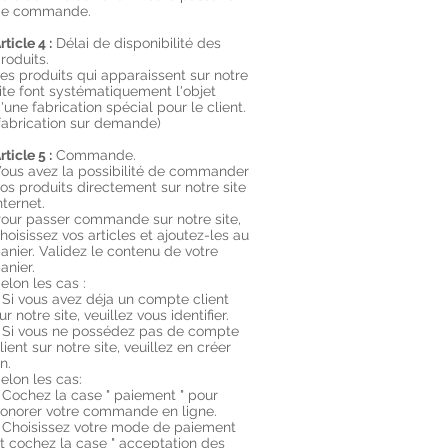
de commande.
rticle 4 :
Délai de disponibilité des
roduits.
es produits qui apparaissent sur notre
ite font systématiquement l'objet
'une fabrication spécial pour le client.
fabrication sur demande)
rticle 5 :
Commande.
ous avez la possibilité de commander
os produits directement sur notre site
nternet.
our passer commande sur notre site,
hoisissez vos articles et ajoutez-les au
anier. Validez le contenu de votre
anier.
elon les cas :
 Si vous avez déja un compte client
ur notre site, veuillez vous identifier.
 Si vous ne possédez pas de compte
lient sur notre site, veuillez en créer
n.
elon les cas:
 Cochez la case " paiement " pour
onorer votre commande en ligne.
 Choisissez votre mode de paiement
t cochez la case " acceptation des