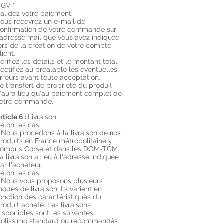
GV ".
alidez votre paiement.
ous recevrez un e-mail de
onfirmation de votre commande sur
'adresse mail que vous avez indiquée
ors de la création de votre compte
lient.
érifiez les détails et le montant total.
ectifiez au préalable les éventuelles
rreurs avant toute acceptation.
e transfert de propriété du produit
'aura lieu qu'au paiement complet de
otre commande.
rticle 6 :
Livraison.
elon les cas :
 Nous procédons à la livraison de nos
roduits en France métropolitaine y
ompris Corse et dans les DOM-TOM.
a livraison a lieu à l'adresse indiquée
ar l'acheteur.
elon les cas :
 Nous vous proposons plusieurs
odes de livraison. Ils varient en
onction des caractéristiques du
roduit acheté. Les livraisons
isponibles sont les suivantes :
olissimo standard ou recommandés