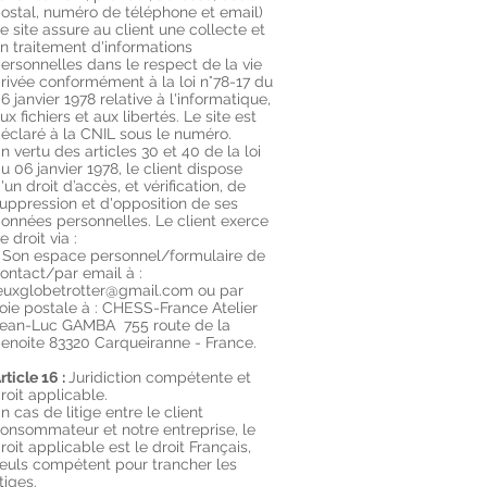
ostal, numéro de téléphone et email)
e site assure au client une collecte et
n traitement d'informations
ersonnelles dans le respect de la vie
rivée conformément à la loi n°78-17 du
6 janvier 1978 relative à l'informatique,
ux fichiers et aux libertés. Le site est
éclaré à la CNIL sous le numéro.
n vertu des articles 30 et 40 de la loi
u 06 janvier 1978, le client dispose
'un droit d’accès, et vérification, de
uppression et d'opposition de ses
onnées personnelles. Le client exerce
e droit via :
 Son espace personnel/formulaire de
ontact/par email à :
euxglobetrotter@gmail.com
ou par
oie postale à : CHESS-France Atelier
ean-Luc GAMBA 755 route de la
enoite 83320 Carqueiranne - France.
rticle 16 :
Juridiction compétente et
roit applicable.
n cas de litige entre le client
onsommateur et notre entreprise, le
roit applicable est le droit Français,
euls compétent pour trancher les
itiges.