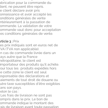
abrication pour la commande du
lient, ne peuvent être repris.
e client déclare avoir pris
onnaissance et avoir accépté les
onditions générales de vente
ntérieurement à la passation de
ommande. La validation de votre
ommande vaut donc pour acceptation
es conditions générales de vente.
rticle 3 :
Prix
es prix indiqués sont en euros net de
VA (TVA non applicable).
n cas de commande livrée dans un
ays autre que la France
étropolitaine, le client est
'importateur des produits qu'il achète.
our tous les produits expédiés hors
e cette zone le client est seul
esponsable des déclarations et
aiements de tout droit de douane ou
utre taxe susceptibles d'être exigibles
ans son pays.
elon le cas :
 Les frais de livraison ne sont pas
ompris dans le prix. Le bon de
ommande indique le montant des
rais de livraison avant toute passation