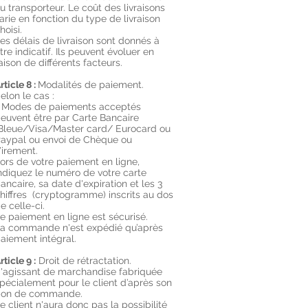
u transporteur. Le coût des livraisons
arie en fonction du type de livraison
hoisi.
es délais de livraison sont donnés à
itre indicatif. Ils peuvent évoluer en
aison de différents facteurs.
rticle 8 :
Modalités de paiement.
elon le cas :
 Modes de paiements acceptés
euvent être par Carte Bancaire
Bleue/Visa/Master card/ Eurocard ou
aypal ou envoi de Chèque ou
irement.
ors de votre paiement en ligne,
ndiquez le numéro de votre carte
ancaire, sa date d'expiration et les 3
hiffres (cryptogramme) inscrits au dos
e celle-ci.
e paiement en ligne est sécurisé.
a commande n'est expédié qu’après
aiement intégral.
rticle 9 :
Droit de rétractation.
'agissant de marchandise fabriquée
pécialement pour le client d’après son
on de commande.
e client n'aura donc pas la possibilité