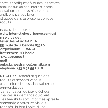
entes s'appliquent à toutes les ventes
onclues sur ce site internet chess-
nnovation.com sous réserve des
onditions particulières
ndiquées dans la présentation des
roduits.
rticle 1 :
L'entreprise
e site internet chess-france.com est
n service de :
telier Jean-Luc GAMBA
55 route de la benoite 83320
arqueiranne - FRANCE
iret 337572 N°Fiscale
33757200200083
mail :
ontact.chessfrance@gmail.com
éléphone :
+33 6.31.55.28.18
RTICLE 2 :
Caractéristiques des
roduits et services vendus.
e site internet chess-innovation.com
ommercialise :
 La fabrication de jeux d'échecs
imantés sur demande du client.
 Les tee-shirts sont imprimés après la
ommande d'après les visuels
roposés, ils font l'objet d'une