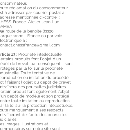
onsommateur.
oute réclamation du consommateur
st à adresser par courrier postal à
'adresse mentionnée ci-contre :
HESS-France Atelier Jean-Luc
GAMBA
55 route de la benoite 83320
arqueiranne - France ou par voie
lectronique à :
ontact.chessfrance@gmail.com
rticle 13 :
Propriété intellectuelle.
ertains produits font l'objet d'un
épôt de brevet, par conséquent il sont
rotégés par la loi sur la propriété
ndustrielle. Toute tentative de
eproduction ou imitation du procédé
ctif faisant l'objet du dépôt de brevet
ntraînera des poursuites judiciaires.
ertain produit font également l'objet
'un dépôt de modèle et son protégé
ontre toute imitation ou reproduction
ar la loi sur la protection intellectuelle.
oute manquement a ses respects
ntraîneront de-facto des poursuites
udiciaires.
es images, illustrations et
ommentaires sur notre site sont