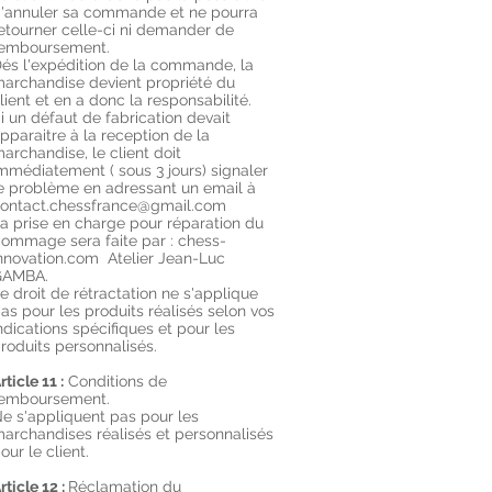
'annuler sa commande et ne pourra
etourner celle-ci ni demander de
emboursement.
és l'expédition de la commande, la
archandise devient propriété du
lient et en a donc la responsabilité.
i un défaut de fabrication devait
pparaitre à la reception de la
archandise, le client doit
mmédiatement ( sous 3 jours) signaler
e problème en adressant un email à
ontact.chessfrance@gmail.com
a prise en charge pour réparation du
ommage sera faite par : chess-
nnovation.com Atelier Jean-Luc
GAMBA.
e droit de rétractation ne s'applique
as pour les produits réalisés selon vos
ndications spécifiques et pour les
roduits personnalisés.
rticle 11 :
Conditions de
emboursement.
e s'appliquent pas pour les
archandises réalisés et personnalisés
our le client.
rticle 12 :
Réclamation du