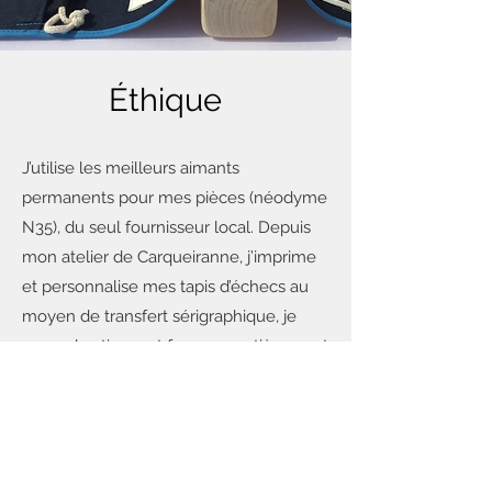
Éthique
J’utilise les meilleurs aimants
permanents pour mes pièces (néodyme
N35), du seul fournisseur local. Depuis
mon atelier de Carqueiranne, j’imprime
et personnalise mes tapis d’échecs au
moyen de transfert sérigraphique, je
coupe les tissus et façonne entièrement
le jeu. Plusieurs heures sont nécessaires
pour réaliser un échiquier, ils sont
fabriqués un par un, pas de série. Malgré
en long travail de fabrication, j’ai voulu