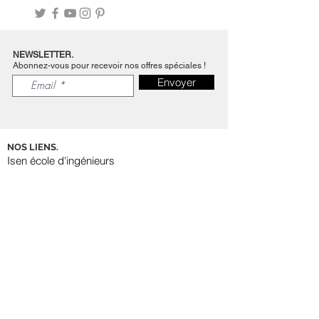
NEWSLETTER.
Abonnez-vous pour recevoir nos offres spéciales !
Envoyer
NOS LIENS.
Isen école d'ingénieurs
TVT innovation
ME CONTACTER.
Je suis toujours disponible pour vous répondre
avant et après la commande
jeanluc.chessfrance@gmail.com
Règles de confidentialités
Mentions légales - cgv
Se connecter
.
S'inscrire