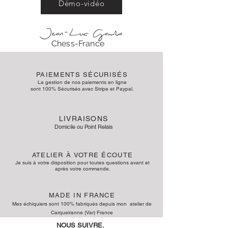
Démo-vidéo
Chess-France
PAIEMENTS SÉCURISÉS
La gestion de nos paiements en ligne
sont 100% Sécurisés avec Stripe et Paypal.
LIVRAISONS
Domicile ou Point Relais
ATELIER À VOTRE ÉCOUTE
Je suis à votre disposition pour toute
s
questions avant et
après votre
commande.
MADE IN FRANCE
Mes échiquiers sont 100% fabriqués depuis mon atelier de
Carqueiranne (Var) France
NOUS SUIVRE.