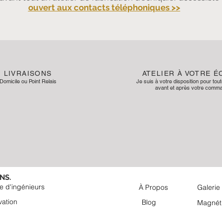
ouvert aux contacts téléphoniques >>
LIVRAISONS
ATELIER À VOTRE 
Domicile ou Point Relais
Je suis à votre disposition pour tou
avant et après votre
comma
NS.
e d'ingénieurs
À Propos
Galerie
vation
Blog
Magnét