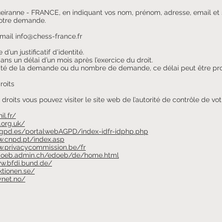
queiranne - FRANCE
, en indiquant vos nom, prénom, adresse, email et s
votre demande.
e mail info@chess-france.fr
n justificatif d’identité.
s un délai d’un mois après l’exercice du droit.
exité de la demande ou du nombre de demande, ce délai peut être pr
roits
 droits vous pouvez visiter le site web de l’autorité de contrôle de v
il.fr/
.org.uk/
agpd.es/portalwebAGPD/index-idfr-idphp.php
w.cnpd.pt/index.asp
w.privacycommission.be/fr
doeb.admin.ch/edoeb/de/home.html
w.bfdi.bund.de/
ktionen.se/
ynet.no/