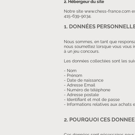
2. Hébergeur du site
Notre site www.chess-france.com est
415-639-9034.
1. DONNÉES PERSONNELLE
Nous sommes, en tant que responsabl
nous soumettez lorsque vous vous ins
à un jeu concours.
Les données collectées sont les sui
- Nom
- Prénom
- Date de naissance
- Adresse Email
- Numéro de téléphone
- Adresse postale
- Identifiant et mot de passe
- Informations relatives aux achats
2. POURQUOI CES DONNEE
Ces données sont nécessaires pour v