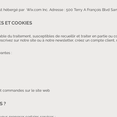
 hébergé par Wix.com Inc. Adresse : 500 Terry A François Blvd San 
S ET COOKIES
e du traitement, susceptibles de recueillir et traiter en partie o
crivez sur notre site ou à notre newsletter, créez un compte client, 
vantes :
 et commandes sur le site web
S ?
ous proposer certains services :