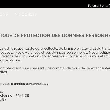
Paiement en 4 f
ONS
VISIOCHESS
TIQUE DE PROTECTION DES DONNÉES PERSONN
ba
est le responsable de la collecte, de la mise en œuvre et du tra
specter votre vie privée et vos données personnelles. Notre politi
s faisons des informations collectées vous concernant ou vous étant 
our le mobile.
un compte client ou en passant une commande, vous déclarez accepter
lles.
ment des données personnelles ?
ba
queiranne - FRANCE
0083