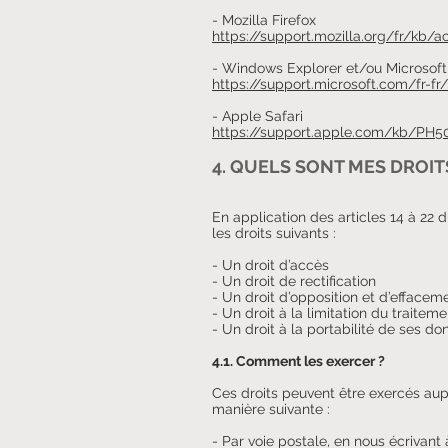
- Mozilla Firefox
https://support.mozilla.org/fr/kb/a
- Windows Explorer et/ou Microsof
https://support.microsoft.com/fr-f
- Apple Safari
https://support.apple.com/kb/PH50
4. QUELS SONT MES DROI
En application des articles 14 à 22 
les droits suivants :
- Un droit d’accès
- Un droit de rectification
- Un droit d’opposition et d’efface
- Un droit à la limitation du traiteme
- Un droit à la portabilité de ses d
4.1. Comment les exercer ?
Ces droits peuvent être exercés au
manière suivante :
- Par voie postale, en nous écrivant 