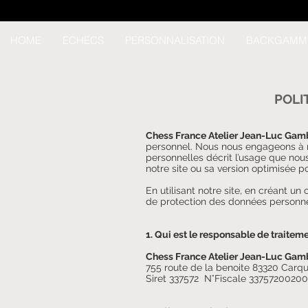
HOME
ECHECS
PERSONNALISATION
BACKGAMM
POLI
Chess France Atelier Jean-Luc Gam
personnel. Nous nous engageons à re
personnelles décrit l’usage que nou
notre site ou sa version optimisée p
En utilisant notre site, en créant 
de protection des données personne
1. Qui est le responsable de traite
Chess France Atelier Jean-Luc Gam
755 route de la benoite 83320 Car
Siret 337572 N°Fiscale 3375720020