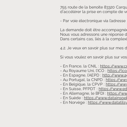
755 route de la benoite 83320 Car
d'accélérer la prise en compte de 
- Par voie électronique via l’adress
La demande doit être accompagnée d’u
Nous vous adressons une réponse dan
Dans certains cas, liés à la compl
4.2. Je veux en savoir plus sur mes d
Si vous voulez en savoir plus sur vos
- En France, la CNIL :
https://www.cn
- Au Royaume Uni, l’ICO :
https://ico
- En Espagne, l’AEPD :
http://www.
- Au Portugal, la CNPD :
https://ww
- En Belgique, la CPVP :
https://ww
- En Suisse, PFPDT :
https://www.e
- En Allemagne, le BFDI :
https://ww
- En Suède :
https://www.datainspe
- En Norvège :
https://www.datatils