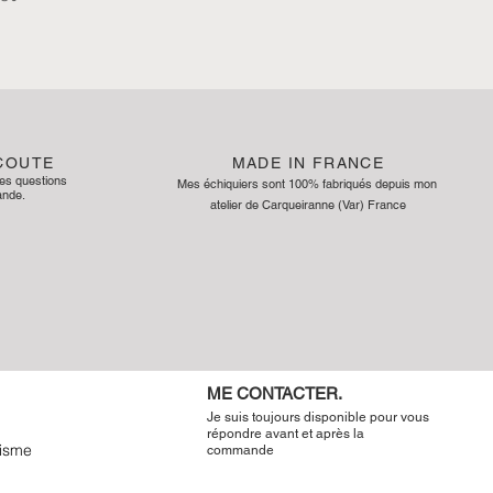
ÉCOUTE
MADE IN FRANCE
te
s
questions
Mes échiquiers sont 100% fabriqués depuis mon
nde.
atelier de Carqueiranne (Var) France
ME CONTACTER.
Je suis toujours disponible pour vous
répondre avant et après la
isme
commande