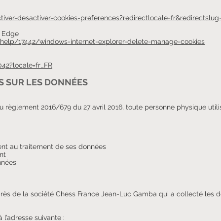
ctiver-desactiver-cookies-preferences?redirectlocale=fr&redirectslug
t Edge
r/help/17442/windows-internet-explorer-delete-manage-cookies
42?locale=fr_FR
TS SUR LES DONNÉES
du règlement 2016/679 du 27 avril 2016, toute personne physique utilis
ment au traitement de ses données
nt
onnées
près de la société Chess France Jean-Luc Gamba qui a collecté les d
à l’adresse suivante :