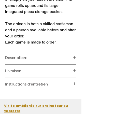
game rolls up around its large
integrated piece storage pocket.
The artisan is both a skilled craftsman
and a person available before and after
your order.
Each game is made to order.
Description:
A partir de toile Denim de haute de haute
Livraison
qualité
Dimensions:
Déroulé = 62 x 35,5 CM
Instructions d'entretien
France
Roulé =10 x 35,5 cm
à partir 4,90€
•
Le jeu doit être roulé, tapis vers
Poids +/- 450 gr
l’extérieur.
Il faut enrouler en commençant
Matériel:
Europe
à partir 6,90€
par la poche des pièces sans serrer trop
•
Base tissu Jean
GRIS
+ tapis blanc
Visite améliorée sur ordinateur ou
fort.
imprimé type sérigraphie
Monde
à partir 12,50€
tablette