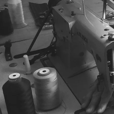
Chaque backgammon est fabriqué u
s’agissant d’un réel travail 100% a
mesures apparaissent.
Nous sommes disponibles pour tou