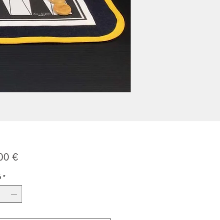
Prix
00 €
é
*