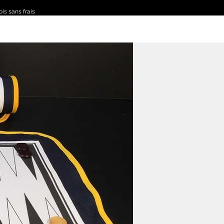
ois sans frais
.