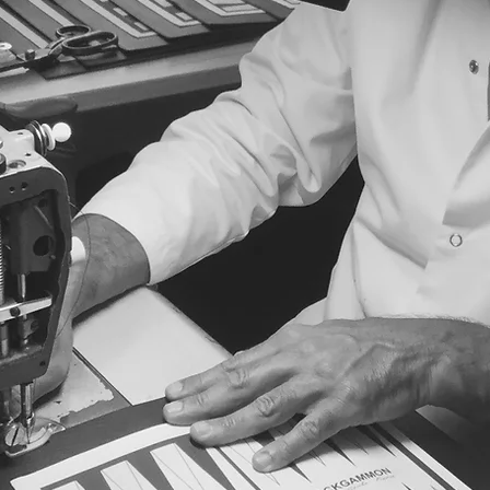
n à un avec une grande attention toutefois
rtisanal il se peut que quelques différences de
tes questions.