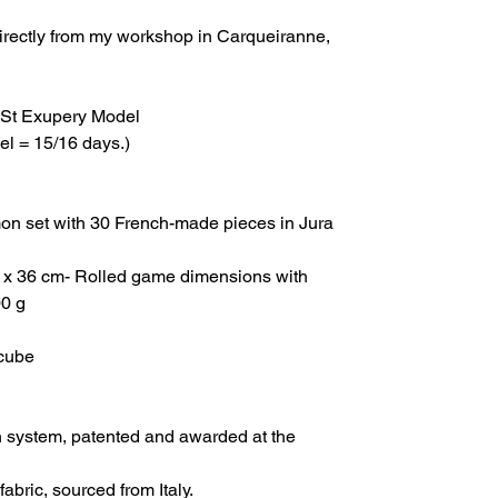
directly from my workshop in Carqueiranne,
 St Exupery Model
el = 15/16 days.)
n set with 30 French-made pieces in Jura
 x 36 cm- Rolled game dimensions with
00 g
 cube
n system, patented and awarded at the
bric, sourced from Italy.