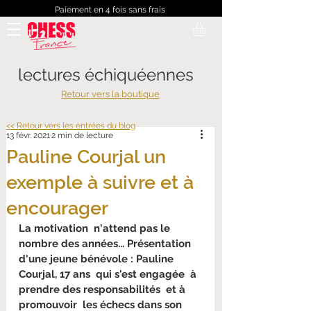
Paiement en 4 fois sans frais
lectures échiquéennes
Retour vers la boutique
<< Retour vers les entrées du blog
13 févr. 2021
2 min de lecture
Pauline Courjal un
exemple à suivre et à
encourager
La motivation  n'attend pas le 
nombre des années... Présentation  
d'une jeune bénévole : Pauline 
Courjal, 17 ans  qui s'est engagée  à  
prendre des responsabilités  et à  
promouvoir  les échecs dans son 