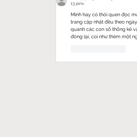
13 janv.
Mình hay có thói quen đọc mấ
trang cập nhật đều theo ngày.
quanh các con số thống kê và 
đóng lại, coi như thêm một n
J'aime
Répondre