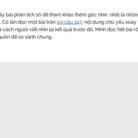
y bài phân tích số để tham khảo thêm góc nhìn, nhất là nhữn
 Có lần đọc một bài trên 
soi cầu 247
, nội dung chủ yếu xoay 
cách người viết nhìn lại kết quả trước đó. Mình đọc hết bài rồ
guồn để so sánh chung.