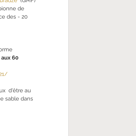
suradze
  (GMF) 
pionne de 
e des - 20 
forme 
 aux 60 
21/
x  d'être au 
de sable dans 