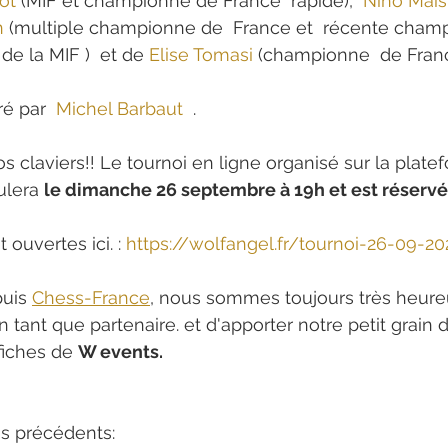
ot
 (MIF et championne de France  rapide),  
Nino Mai
n
 (multiple championne de  France et  récente cham
de la MIF )  et de 
Elise Tomasi
 (championne  de Franc
ré par  
Michel Barbaut
  .
s claviers!! Le tournoi en ligne organisé sur la plate
ulera 
le dimanche 26 septembre à 19h et est réservé
 ouvertes ici. : 
https://wolfangel.fr/tournoi-26-09-20
uis 
Chess-France
, nous sommes toujours très heureu
 tant que partenaire. et d'apporter notre petit grain 
fiches de 
W events.
is précédents: