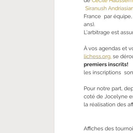
de 
Cécile Haussern
Siranush Andriasia
France  par équipe, 
ans).
L'arbitrage est assu
À vos agendas et vo
lichess.org.
 se déro
premiers inscrits!
les inscriptions  sont
Pour notre part, dep
coté de Jocelyne en
la réalisation des af
Affiches des tourno