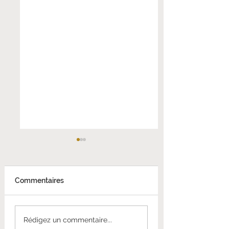
Commentaires
Interview: Romuald
ALEXANDRA
Rédigez un commentaire...
De Labaca
KOSTENIUK - Po